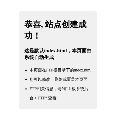
网站地图
呼和浩特必一·运动(B-Sports)官方网站
☰
联系我们
呼和浩特必一·运动(B-Sports)官
方网站