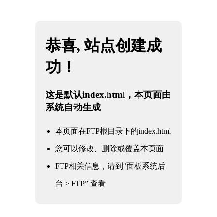
网站地图
云南必一·运动(B-Sports)官方网站
☰
石油
化工
电力
核电军工
水利水务
氧化铝
冶金钢铁
煤化工
船舶